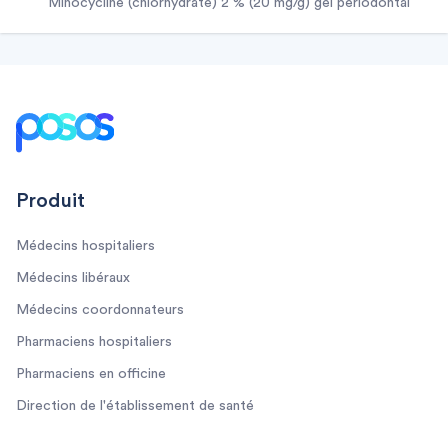
minocycline (chlorhydrate) 2 % (20 mg/g) gel périodontal
Footer
Produit
Médecins hospitaliers
Médecins libéraux
Médecins coordonnateurs
Pharmaciens hospitaliers
Pharmaciens en officine
Direction de l'établissement de santé