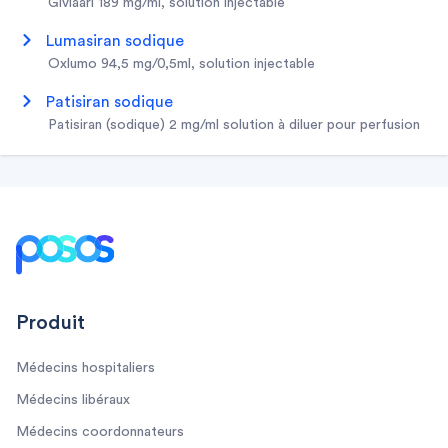
givlaari 189 mg/ml, solution injectable
lumasiran sodique
oxlumo 94,5 mg/0,5ml, solution injectable
patisiran sodique
patisiran (sodique) 2 mg/ml solution à diluer pour perfusion
Footer
Produit
Médecins hospitaliers
Médecins libéraux
Médecins coordonnateurs