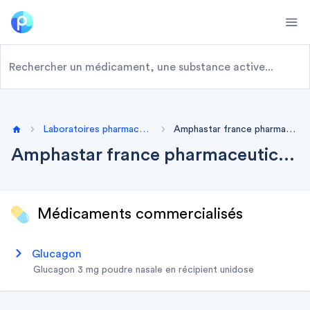
Ope
Laboratoires pharmaceutiques
Amphastar france pharmaceuticals
Home
Amphastar france pharmaceuticals
Médicaments commercialisés
glucagon
glucagon 3 mg poudre nasale en récipient unidose