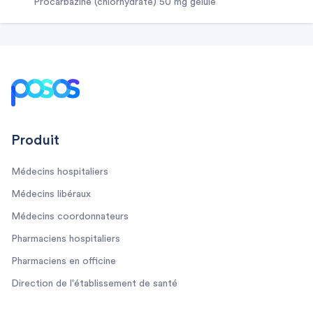
procarbazine (chlorhydrate) 50 mg gélule
Footer
Produit
Médecins hospitaliers
Médecins libéraux
Médecins coordonnateurs
Pharmaciens hospitaliers
Pharmaciens en officine
Direction de l'établissement de santé