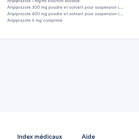
aripiprazole 1 mg/ml solution buvable
aripiprazole 300 mg poudre et solvant pour suspension injectable 
aripiprazole 400 mg poudre et solvant pour suspension injectable 
aripiprazole 5 mg comprimé
Index médicaux
Aide