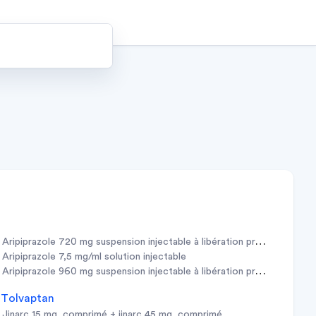
aripiprazole 720 mg suspension injectable à libération prolongée en 
aripiprazole 7,5 mg/ml solution injectable
aripiprazole 960 mg suspension injectable à libération prolongée en 
tolvaptan
jinarc 15 mg, comprimé + jinarc 45 mg, comprimé