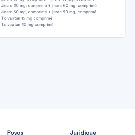
jinarc 30 mg, comprimé + jinarc 60 mg, comprimé
à libération prolongée
jinarc 30 mg, comprimé + jinarc 90 mg, comprimé
à libération prolongée en seringue préremplie
tolvaptan 15 mg comprimé
tolvaptan 30 mg comprimé
Posos
Juridique