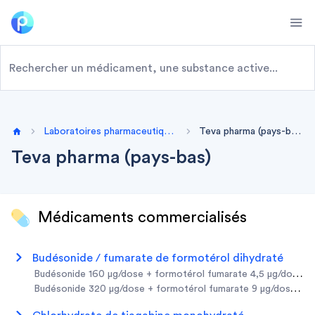
Ope
Laboratoires pharmaceutiques
Teva pharma (pays-bas)
Home
Teva pharma (pays-bas)
Médicaments commercialisés
budésonide / fumarate de formotérol dihydraté
budésonide 160 µg/dose + formotérol fumarate 4,5 µg/dose po
budésonide 320 µg/dose + formotérol fumarate 9 µg/dose poud