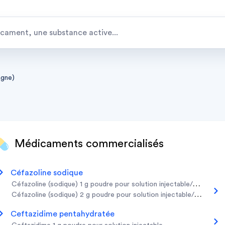
agne)
Médicaments commercialisés
céfazoline sodique
céfazoline (sodique) 1 g poudre pour solution injectable/pour perf
céfazoline (sodique) 2 g poudre pour solution injectable/pour perf
ceftazidime pentahydratée