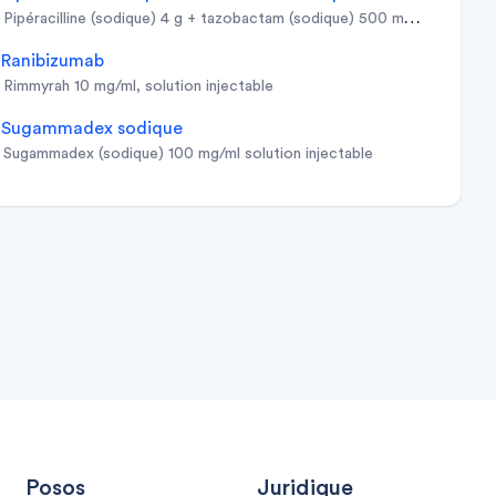
pipéracilline (sodique) 4 g + tazobactam (sodique) 500 mg poudre pou
ranibizumab
rimmyrah 10 mg/ml, solution injectable
sugammadex sodique
sugammadex (sodique) 100 mg/ml solution injectable
Posos
Juridique