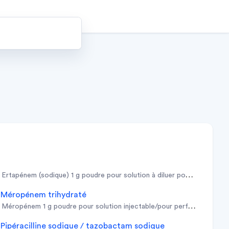
ertapénem (sodique) 1 g poudre pour solution à diluer pour perfusion
usion
méropénem trihydraté
usion
méropénem 1 g poudre pour solution injectable/pour perfusion
pipéracilline sodique / tazobactam sodique