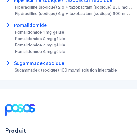
pipéracilline sodique / tazobactam sodique
pipéracilline (sodique) 2 g + tazobactam (sodique) 250 mg pou
pipéracilline (sodique) 4 g + tazobactam (sodique) 500 mg pou
pomalidomide
pomalidomide 1 mg gélule
pomalidomide 2 mg gélule
pomalidomide 3 mg gélule
pomalidomide 4 mg gélule
sugammadex sodique
sugammadex (sodique) 100 mg/ml solution injectable
Footer
Produit