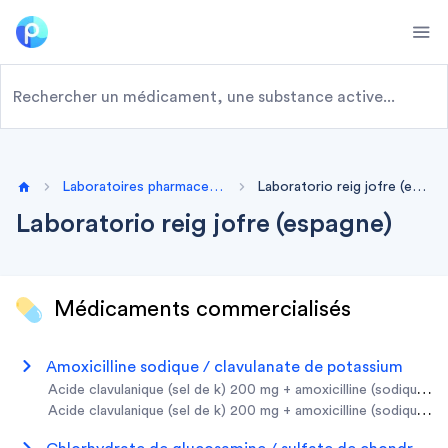
Ope
Laboratoires pharmaceutiques
Laboratorio reig jofre (espagne)
Home
Laboratorio reig jofre (espagne)
Médicaments commercialisés
amoxicilline sodique / clavulanate de potassium
acide clavulanique (sel de k) 200 mg + amoxicilline (sodique) 1
acide clavulanique (sel de k) 200 mg + amoxicilline (sodique) 